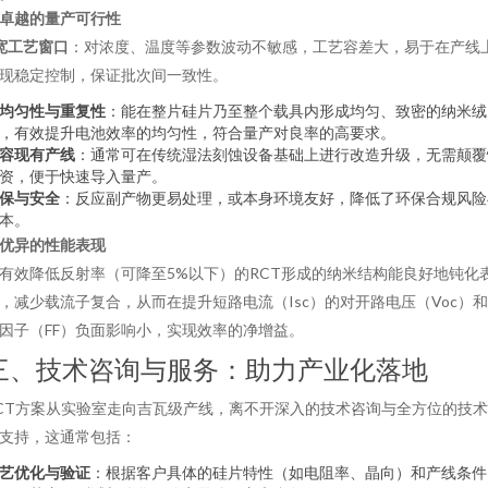
. 卓越的量产可行性
宽工艺窗口
：对浓度、温度等参数波动不敏感，工艺容差大，易于在产线
现稳定控制，保证批次间一致性。
均匀性与重复性
：能在整片硅片乃至整个载具内形成均匀、致密的纳米绒
，有效提升电池效率的均匀性，符合量产对良率的高要求。
容现有产线
：通常可在传统湿法刻蚀设备基础上进行改造升级，无需颠覆
资，便于快速导入量产。
保与安全
：反应副产物更易处理，或本身环境友好，降低了环保合规风险
本。
. 优异的性能表现
有效降低反射率（可降至5%以下）的RCT形成的纳米结构能良好地钝化
，减少载流子复合，从而在提升短路电流（Isc）的对开路电压（Voc）
因子（FF）负面影响小，实现效率的净增益。
三、技术咨询与服务：助力产业化落地
CT方案从实验室走向吉瓦级产线，离不开深入的技术咨询与全方位的技
支持，这通常包括：
艺优化与验证
：根据客户具体的硅片特性（如电阻率、晶向）和产线条件