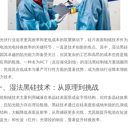
光伏行业追求更高效率和更低成本的双重驱动下，硅片表面制绒技术作为
电池光电转换效率的关键环节，一直是技术创新的焦点。其中，湿法黑硅
因其卓越的陷光能力而备受关注，但其复杂的工艺和高昂的成本也曾是规
应用的瓶颈。一种名为RCT（反应催化刻蚀）的湿法黑硅制绒方案脱颖而
，凭借其在低成本与量产可行性方面的显著优势，成为推动行业降本增效
力技术。
一、湿法黑硅技术：从原理到挑战
统制绒技术主要利用碱液在单晶硅表面形成金字塔结构，但对多晶硅效果
，且陷光能力存在理论瓶颈。黑硅技术通过在硅表面形成纳米级的孔洞或
结构，大幅降低表面反射率，从而捕获更多光线，尤其能提升电池在短波
蓝光）和长波（红外）光谱段的响应，显著提升转换效率。