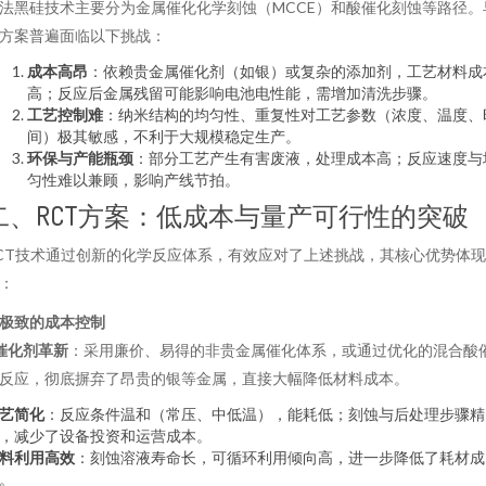
法黑硅技术主要分为金属催化化学刻蚀（MCCE）和酸催化刻蚀等路径。
方案普遍面临以下挑战：
成本高昂
：依赖贵金属催化剂（如银）或复杂的添加剂，工艺材料成
高；反应后金属残留可能影响电池电性能，需增加清洗步骤。
工艺控制难
：纳米结构的均匀性、重复性对工艺参数（浓度、温度、
间）极其敏感，不利于大规模稳定生产。
环保与产能瓶颈
：部分工艺产生有害废液，处理成本高；反应速度与
匀性难以兼顾，影响产线节拍。
二、RCT方案：低成本与量产可行性的突破
CT技术通过创新的化学反应体系，有效应对了上述挑战，其核心优势体现
：
. 极致的成本控制
催化剂革新
：采用廉价、易得的非贵金属催化体系，或通过优化的混合酸
反应，彻底摒弃了昂贵的银等金属，直接大幅降低材料成本。
艺简化
：反应条件温和（常压、中低温），能耗低；刻蚀与后处理步骤精
，减少了设备投资和运营成本。
料利用高效
：刻蚀溶液寿命长，可循环利用倾向高，进一步降低了耗材成
。