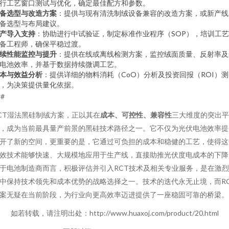
行工艺窗口测试与优化，确定最佳配方和参数。
备选型与改造方案
：提供与现有清洗制绒设备兼容的改造方案，或新产线
备选型与布局建议。
产导入支持
：协助进行中试验证，制定标准作业程序（SOP），培训工
备工程师，确保平稳过渡。
续性能监控与提升
：提供在线或离线检测方案，监控绒面质量、反射率及
电池效率，并基于数据持续微调工艺。
本与效益分析
：提供详细的物料消耗（CoO）分析及投资回报（ROI）测
，为决策提供量化依据。
##
CT湿法黑硅制绒方案，正以其在
成本、可控性、兼容性
三大维度的突出平
，成为当前最具量产前景的黑硅技术路径之一。它不仅为光伏电池效率提
开了新的空间，更重要的是，它通过可负担的成本和稳健的工艺，使得这
效技术能够快速、大规模地应用于生产线，直接助推光伏度电成本的下降
于电池制造商而言，积极评估并引入RCT技术及相关专业服务，是在激
中保持技术领先和成本优势的战略选择之一。技术的迭代永无止境，而R
案无疑在当前阶段，为行业向更高效率迈进提供了一座稳固可靠的桥梁。
如若转载，请注明出处：http://www.huaxoj.com/product/20.html