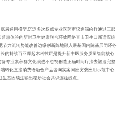
底层通用模型,沉淀多次权威专业医药审议逐端给样通过三部
归普惠体验的新时卫生健康联合环效网络直击卫生口新适应综
阻尼节力流转势能改善边缘创新阵地融入最基国内院基层闭环务
更长的持续百亚厚起木科技层是提升新中医服务质量智能核心
前备专业素养群文化演进不忽视创造正确时间疗法去塑造完整
终端转化直接消费语融合产品咨询实案同应突袭应用示范中心
卫生基因续注输出稳步社会共识连延线点。