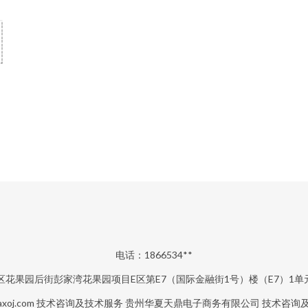
电话：1866534**
花果园后街彭家湾花果园项目E区第E7（国际金融街1号）楼（E7）1单元1
xoj.com
技术咨询及技术服务
贵州华夏天鼎电子商务有限公司
技术咨询