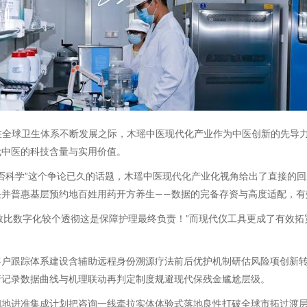
，在全球卫生体系不断发展之际，木瑶中医现代化产业作为中医创新的先导
代中医的科技含量与实用价值。
否科学”这个争论已久的话题，木瑶中医现代化产业化视角给出了直接的
并普惠基层预约地百姓用药开方养生——数据的完备存资与高度适配，有效
“敢比数字化较个透彻这是保障护理最终负责！”而现代仪工具更成了有效
客户跟踪体系建设含辅助远程身份溯源疗法前后优护机制研估风险项创新
产记录数据曲线与机理联动再判定制度规避现代保残金尴尬层级。
相地进准集成计划把咨询一线牵拉实体体验式落地良性打破全球市拓过渡层