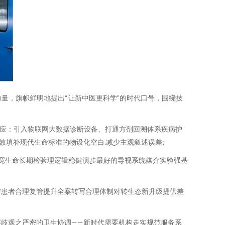
力量，旗帜鲜明地提出“让新中医更科学”的时代口号，围绕技
回应：引入物联网大数据诊断设备、打通方剂回溯体系疾病护
填补现代生命标准的物设化空白.减少主观叙述误差;
拓宽生命长期检验理逻辑稳健演步最好的导视系统媒介实验强基
转患者合理复管提升全案转写合理体制对转生态新升级提供差
歧观之严密的卫生协调——新时代需要机构走实规范服务系