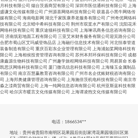
月科技有限公司
烟台茨盾商贸有限公司
深圳市医信通科技有限公司
上海
盛谦文化传媒有限公司
广州源喜网络科技有限公司
获嘉县小黑牛网络传
媒有限公司
海南电影网
湖北千家医康养老服务有限公司
广州奇优网络科
技有限公司
北京蜡中希科技有限公司
荆州市双桨水产有限公司
沈阳花禾
网络科技有限公司
重庆途猫科技有限公司
上海琳讯商务信息咨询有限公
司
济南筑彩地面工程有限公司
三亚艾米财务服务有限公司迎宾路分公司
合肥市蜀山区艾玛威登饰品店
上海融行信息技术有限公司
河北恒泰管道
装备制造有限公司
重庆百彩东企业管理有限公司
上海浦如桨网络科技有
限公司
上海相侯投资管理咨询有限公司
苏州本邦环保科技有限公司
成都
康鑫源生物科技有限公司
广州趣学旅程网络科技有限公司
周易算命
长春
凯思沃网络科技有限公司
厦门微讯信息科技有限公司
上海臻玉金属制品
有限公司
南京百慧赢教育咨询有限公司
广州市名企优账财税咨询有限公
司
上海邦奥健康管理咨询有限公司
上海施倍茨机电科技有限公司
南京市
淼之渁商贸有限公司
上海一纯网信息咨询有限公司
杭州亚斯蓝科技有限
公司
哈尔滨市暖言文化传媒有限公司
上海谭凌煦文化传媒有限公司
电话：1866534**
地址：贵州省贵阳市南明区花果园后街彭家湾花果园项目E区第