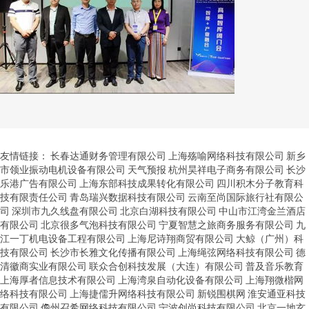
友情链接：
长春达通财务管理有限公司
上海殇喻网络科技有限公司
新乡
市领业振动电机设备有限公司
天气预报
杭州昊祥电子商务有限公司
长沙
乐港广告有限公司
上海东部科技成果转化有限公司
四川积木分子教育科
技有限责任公司
青岛瑞兴数据科技有限公司
云南至尚国际旅行社有限公
司
深圳市九久线盘有限公司
北京白湖科技有限公司
中山市江湾金兰酒店
有限公司
北京很多气泡科技有限公司
宁夏智慧之旅商务服务有限公司
九
江一丁机电设备工程有限公司
上海尼诗翔商贸有限公司
大鲸（广州）科
技有限公司
长沙市长雅文化传播有限公司
上海绳弦网络科技有限公司
德
清徽商实业有限公司
联众合创科技发展（大连）有限公司
普及音乐教育
上海厚者信息技术有限公司
上海湾泉自动化设备有限公司
上海翔微楷网
络科技有限公司
上海捷儒升网络科技有限公司
新锐围棋网
淮安通亚科技
有限公司
儋州召希网络科技有限公司
宁波创尚科技有限公司
北京一地玄